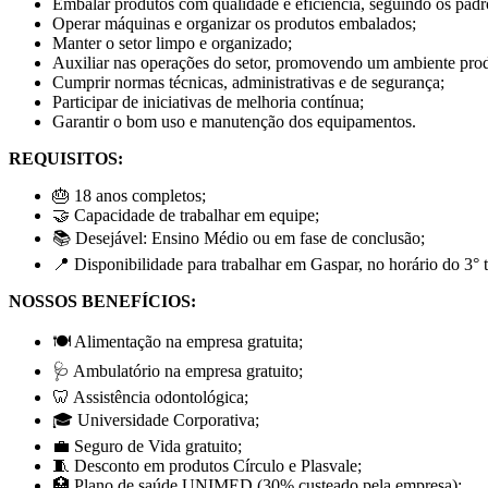
Embalar produtos com qualidade e eficiência, seguindo os padr
Operar máquinas e organizar os produtos embalados;
Manter o setor limpo e organizado;
Auxiliar nas operações do setor, promovendo um ambiente pro
Cumprir normas técnicas, administrativas e de segurança;
Participar de iniciativas de melhoria contínua;
Garantir o bom uso e manutenção dos equipamentos.
REQUISITOS:
🎂 18 anos completos;
🤝 Capacidade de trabalhar em equipe;
📚 Desejável: Ensino Médio ou em fase de conclusão;
📍 Disponibilidade para trabalhar em Gaspar, no horário do 3° 
NOSSOS BENEFÍCIOS:
🍽️ Alimentação na empresa gratuita;
🩺 Ambulatório na empresa gratuito;
🦷 Assistência odontológica;
🎓 Universidade Corporativa;
💼 Seguro de Vida gratuito;
🧵 Desconto em produtos Círculo e Plasvale;
🏥 Plano de saúde UNIMED (30% custeado pela empresa);